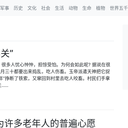
军事
历史
文化
社会
生活
动物
生命
植物
世界五千
关”
很多人忧心忡忡，担惊受怕。为何会如此呢? 据说在很
腊月三十都要出来捣乱，吃人伤畜。玉帝派遣天神把它捉
年”挣断了铁索，又窜回到村里去吃人咬畜。村民们手拿
...
成为许多老年人的普遍心愿