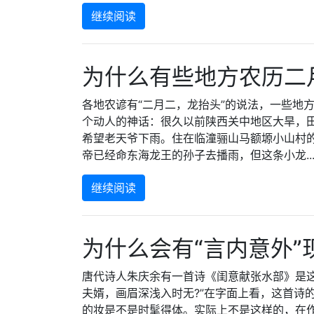
继续阅读
为什么有些地方农历二
各地农谚有“二月二，龙抬头”的说法，一些地方
个动人的神话：很久以前陕西关中地区大旱，
希望老天爷下雨。住在临潼骊山马额塬小山村
帝已经命东海龙王的孙子去播雨，但这条小龙.....
继续阅读
为什么会有“言内意外”
唐代诗人朱庆余有一首诗《闺意献张水部》是
夫婿，画眉深浅入时无?”在字面上看，这首诗
的妆是不是时髦得体。实际上不是这样的，在