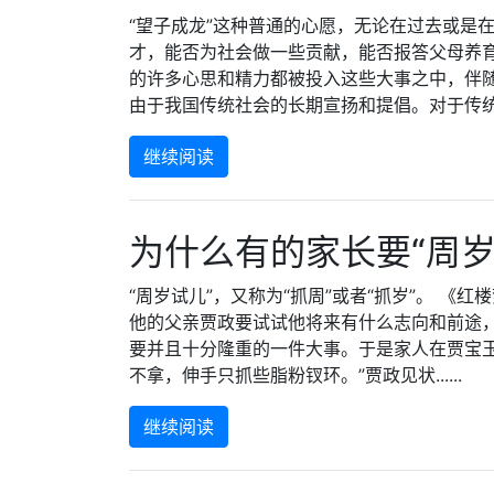
“望子成龙”这种普通的心愿，无论在过去或是
才，能否为社会做一些贡献，能否报答父母养
的许多心思和精力都被投入这些大事之中，伴随
由于我国传统社会的长期宣扬和提倡。对于传统社..
继续阅读
为什么有的家长要“周岁
“周岁试儿”，又称为“抓周”或者“抓岁”。 
他的父亲贾政要试试他将来有什么志向和前途
要并且十分隆重的一件大事。于是家人在贾宝
不拿，伸手只抓些脂粉钗环。”贾政见状......
继续阅读