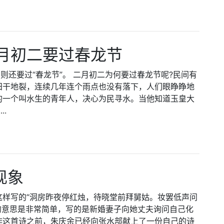
月初二要过春龙节
则还要过“春龙节”。 二月初二为何要过春龙节呢?民间有
田干地裂，连续几年连个雨点也没有落下，人们眼睁睁地
的一个叫水生的青年人，决心为民寻水。当他知道玉皇大
.
现象
这样写的“洞房昨夜停红烛，待晓堂前拜舅姑。妆罢低声问
的意思是非常简单，写的是新婚妻子向她丈夫询问自己化
作这首诗之前，朱庆余已经向张水部献上了一份自己的诗