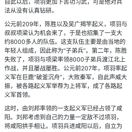
自此以后，项羽更加下苦功习武，可是他对兵
法从没有认真钻研。
公元前209年，陈胜以及吴广揭竿起义，项羽与
叔叔项梁认为机会来了，于是也招集了一支大
约8000多人的队伍。这支队伍主要是由当地的
年轻人组成，因此称为“子弟兵”。第二年，陈胜
失败了，项羽与项梁率领8000子弟兵渡江北上
作战，并且屡战屡胜。公元前207年，项羽率起
义军在巨鹿“破釜沉舟”，大败秦军，自此声威大
振，被各路起义军举荐为上将军，成了各路起
义军首领。
这时，由刘邦率领的一支起义军已经占领了咸
阳。刘邦考虑到自己的力量一定敌不过项羽，
将咸阳拱手相让。项羽兵进咸阳以后，自立为