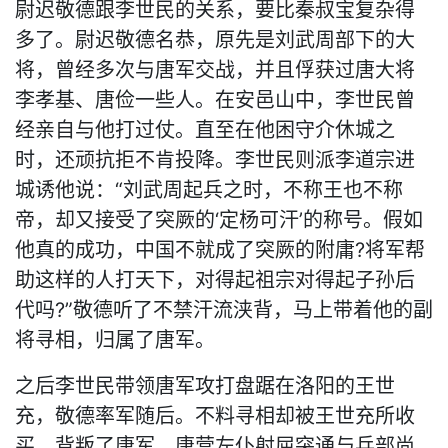
尉迟敬德跟李世民的关系，要比秦叔宝复杂得
多了。尉迟敬德名恭，原先是刘武周部下的大
将，曾经多次与唐军交战，并且俘获过唐大将
李孝基、唐俭一些人。在安邑山中，李世民曾
经亲自与他打过仗。直至在他困守介休城之
时，还顽抗拒不肯投降。李世民则派李道宗进
城诱他说：“刘武周起兵之时，不称王也不称
帝，却又接受了突厥的‘定杨可汗’的称号。假如
他真的成功，中国不就成了突厥的附庸?将军帮
助这样的人打天下，对得起祖宗对得起子孙后
代吗?”敬德听了不禁汗流浃背，马上带着他的副
将寻相，归属了唐军。
之后李世民带领唐军攻打盘踞在洛阳的王世
充，敬德率军随后。不料寻相却被王世充所收
买，背叛了唐军。唐营左仆射屈突通与兵部尚