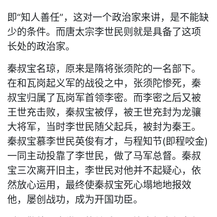
即“知人善任”，这对一个政治家来讲，是不能缺
少的条件。而唐太宗李世民则就是具备了这项
长处的政治家。
秦叔宝名琼，原来是隋将张须陀的一名部下。
在和瓦岗起义军的战役之中，张须陀惨死，秦
叔宝归属了瓦岗军首领李密。而李密之后又被
王世充击败，秦叔宝被俘，被王世充封为龙骧
大将军，当时李世民随父起兵，被封为秦王。
秦叔宝慕李世民英俊有才，与程知节(即程咬金)
一同主动投靠了李世民，做了马军总督。秦叔
宝三次离开旧主，李世民对他并不起疑心，依
然放心运用，最终使秦叔宝死心塌地地报效
他，屡创战功，成为开国功臣。