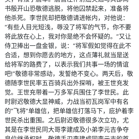
书殷开山恐敬德逃脱，将他囚禁起来，准备将
他杀死。李世民却把敬德请进帐内，对他说：
“有些人目光短浅，辱没了将军的气节，你不要
将此放在心上，我对你是绝不会怀疑的。”又让
侍卫捧出一盘金银，说：“将军假如觉得在此不
合适，想到你愿去的地方，这点薄礼就当是送
给将军的路费了，以表示我们共事一场的情谊
吧!”敬德非常感动，发誓绝不变心。两天后，敬
德随李世民率五百骑兵出外探哨，被王世充发
觉。王世充带着一万多军兵围住了李世民。此
时尉迟敬德大显神威，力战当初瓦岗军中有名
的“飞将”单雄信，把单雄信打落马下，庇护着李
世民杀出重围。之后尉迟敬德很多次立功，尤
其是在李世民同大哥李建成及小弟李元吉争夺