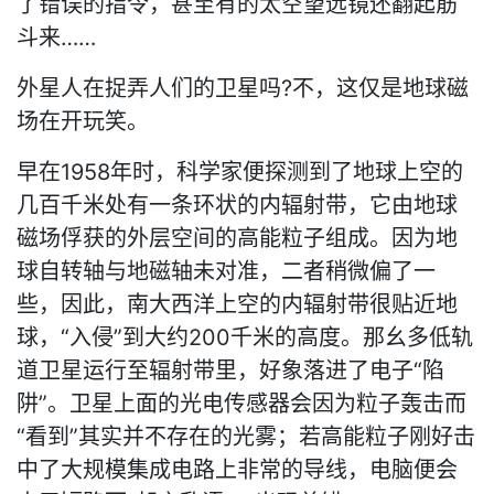
了错误的指令，甚至有的太空望远镜还翻起筋
斗来……
外星人在捉弄人们的卫星吗?不，这仅是地球磁
场在开玩笑。
早在1958年时，科学家便探测到了地球上空的
几百千米处有一条环状的内辐射带，它由地球
磁场俘获的外层空间的高能粒子组成。因为地
球自转轴与地磁轴未对准，二者稍微偏了一
些，因此，南大西洋上空的内辐射带很贴近地
球，“入侵”到大约200千米的高度。那幺多低轨
道卫星运行至辐射带里，好象落进了电子“陷
阱”。卫星上面的光电传感器会因为粒子轰击而
“看到”其实并不存在的光雾；若高能粒子刚好击
中了大规模集成电路上非常的导线，电脑便会