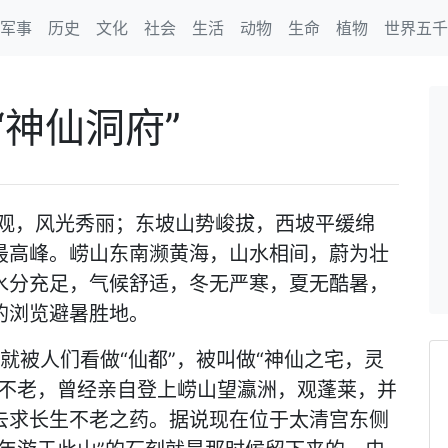
军事
历史
文化
社会
生活
动物
生命
植物
世界五千
神仙洞府”
壮观，风光秀丽；东坡山势峻拔，西坡平缓绵
最高峰。崂山东南濒黄海，山水相间，蔚为壮
水分充足，气候舒适，冬无严寒，夏无酷暑，
的浏览避暑胜地。
就被人们看做“仙都”，被叫做“神仙之宅，灵
生不老，曾经亲自登上崂山望瀛洲，观蓬莱，并
去求长生不老之药。据说现在位于太清宫东侧