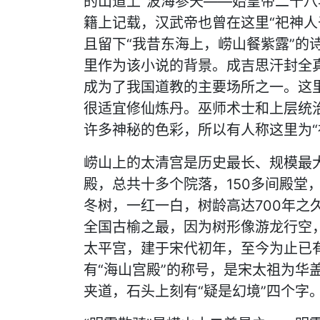
的山道上“波海参天——始皇帝二十八
籍上记载，汉武帝也曾在这里“祀神人
且留下“我昔东海上，崂山餐紫露”的
里作为该小说的背景。成吉思汗封全真
成为了我国道教的主要场所之一。这
很适宜修仙炼丹。巫师术士和上层统
许多神秘的色彩，所以有人称这里为“
崂山上的太清宫是历史最长、规模最
殿，总共十多个院落，150多间殿堂
冬树，一红一白，树龄高达700年之
全国古榆之最，因为树形像游龙行空，
太平宫，建于宋代初年，至今为止已有
有“海山宫殿”的称号，是宋太祖为华
夹道，石头上刻有“疑是幻境”四个字