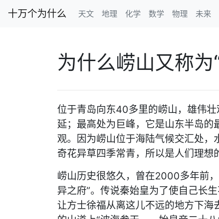
十万个为什么
天文
地理
化学
数学
物理
未来
为什么崂山又称为“
位于青岛向东40多里的崂山，雄伟
延；最高处为巨峰，它是山东半岛的
观。因为崂山位于海陆气候交汇处，
奇花异草四季常青，所以是人们理想
崂山历史很悠久，曾在2000多年前，
异之府”。传说秦始皇为了使自己长
让方士徐福从离这儿不远的地方下海