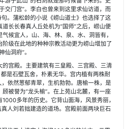
年游于此山”的石刻就是那时候留下来的。史
于交门宫”。李白也曾来到这里求仙访道，而
诗句。蒲松龄的小说《崂山道士》也选择了这
道长长春真人丘处机为“国师”之后，崂山便
里气候宜人，山、海、林、泉、水、洞皆有，
治阶级在此地的种种宗教活动更为崂山增加了
神仙洞府”。
大的宫殿。主要建筑有三皇殿、三宫殿、三清
，都是石壁瓦舍，朴素无华。宫内植有两株耐
久，依然葱郁青翠，生机勃勃。唐榆一株，是
顾被誉为“龙头榆”。在上苑山北麓，有一座
1000多年的历史。它背山面海，风景秀丽，
盖真人刘若拙建造的道场。宫殿前面两块巨石
。