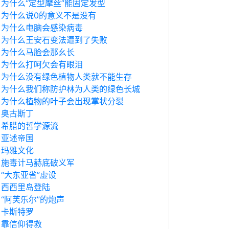
为什么“定型摩丝”能固定发型
为什么说0的意义不是没有
为什么电脑会感染病毒
为什么王安石变法遭到了失败
为什么马脸会那幺长
为什么打呵欠会有眼泪
为什么没有绿色植物人类就不能生存
为什么我们称防护林为人类的绿色长城
为什么植物的叶子会出现掌状分裂
奥古斯丁
希腊的哲学源流
亚述帝国
玛雅文化
施毒计马赫底破义军
“大东亚省”虚设
西西里岛登陆
“阿芙乐尔”的炮声
卡斯特罗
靠信仰得救