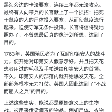
黑海旁边的卡法要塞，连续三年都无法攻克。
最终有人向带兵的长官献上了一个损招：把死
于鼠疫的人的尸体投入要塞，从而使鼠疫流行
起来，迫使守军无条件投降。长官将信将疑地
照办了，不曾想最后真的像计划所想，达到了
目的。
1763年，英国殖民者为了瓦解印第安人的战斗
力，便开始对印第安人假意示好，并且把天花
患者用过的毛毯及手帕送给印第安人的首领。
不久，印第安人的部落内就开始爆发天花，全
部部落根本无力打仗。英国人因此达到了“不战
而屈人之兵”的目的。
上述这些史实，能说都是原始意义上的生物
战，被用来传染病毒的物品，例如尸体、衣物